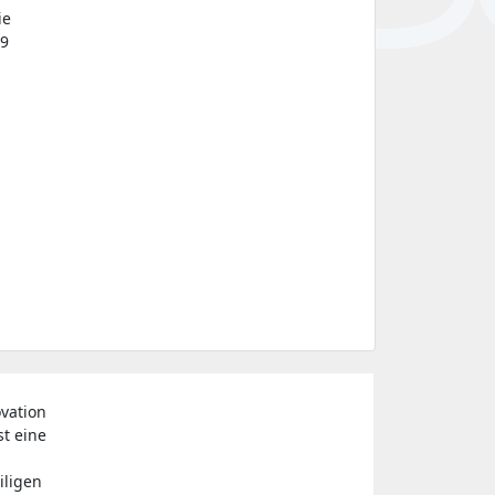
ie
19
vation
st eine
iligen