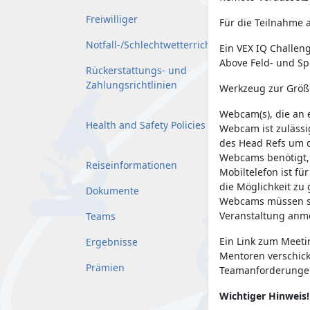
Freiwilliger
Für die Teilnahme a
Notfall-/Schlechtwetterrichtlinie
Ein VEX IQ Challenge
Above Feld- und Sp
Rückerstattungs- und
Zahlungsrichtlinien
Werkzeug zur Größ
Webcam(s), die an 
Health and Safety Policies
Webcam ist zulässi
des Head Refs um d
Webcams benötigt, 
Reiseinformationen
Mobiltelefon ist f
die Möglichkeit zu
Dokumente
Webcams müssen sic
Veranstaltung anm
Teams
Ein Link zum Meeti
Ergebnisse
Mentoren verschick
Prämien
Teamanforderungen 
Wichtiger Hinweis!