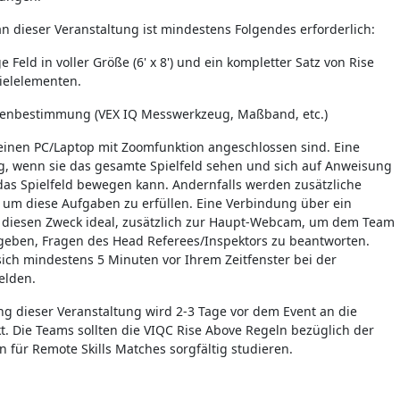
n dieser Veranstaltung ist mindestens Folgendes erforderlich:
 Feld in voller Größe (6' x 8') und ein kompletter Satz von Rise
ielelementen.
enbestimmung (VEX IQ Messwerkzeug, Maßband, etc.)
einen PC/Laptop mit Zoomfunktion angeschlossen sind. Eine
g, wenn sie das gesamte Spielfeld sehen und sich auf Anweisung
as Spielfeld bewegen kann. Andernfalls werden zusätzliche
um diese Aufgaben zu erfüllen. Eine Verbindung über ein
ür diesen Zweck ideal, zusätzlich zur Haupt-Webcam, um dem Team
 geben, Fragen des Head Referees/Inspektors zu beantworten.
h mindestens 5 Minuten vor Ihrem Zeitfenster bei der
elden.
ng dieser Veranstaltung wird 2-3 Tage vor dem Event an die
t. Die Teams sollten die VIQC Rise Above Regeln bezüglich der
für Remote Skills Matches sorgfältig studieren.