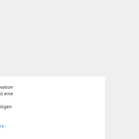
vation
st eine
iligen
re-