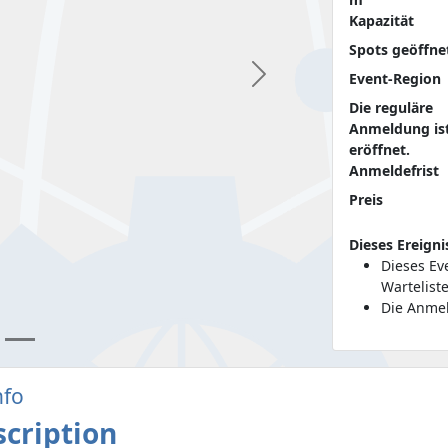
Kapazität
Spots geöffne
Event-Region
Nächste
Die reguläre
Anmeldung is
eröffnet.
Anmeldefrist
Preis
Dieses Ereigni
Dieses Ev
Wartelist
Die Anmel
nfo
scription