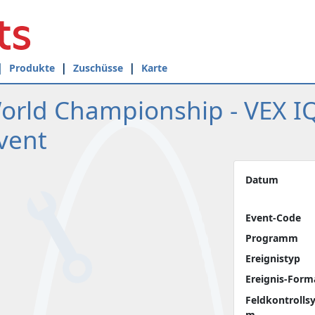
Produkte
Zuschüsse
Karte
orld Championship - VEX I
vent
Datum
Event-Code
Programm
Ereignistyp
Ereignis-Form
Feldkontrolls
m