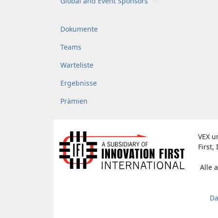
Global and Event Sponsors
Dokumente
Teams
Warteliste
Ergebnisse
Prämien
VEX u
First, 
Alle 
Da