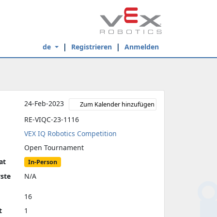
de
Registrieren
Anmelden
24-Feb-2023
Zum Kalender hinzufügen
RE-VIQC-23-1116
VEX IQ Robotics Competition
Open Tournament
at
In-Person
yste
N/A
16
t
1