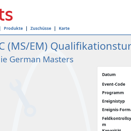
Produkte
Zuschüsse
Karte
(MS/EM) Qualifikationstur
 die German Masters
Datum
Event-Code
Programm
Ereignistyp
Ereignis-Form
Feldkontrolls
m
Kapazität