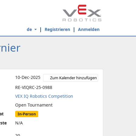
de
Registrieren
Anmelden
nier
10-Dec-2025
Zum Kalender hinzufügen
RE-VIQRC-25-0988
VEX IQ Robotics Competition
Open Tournament
at
In-Person
yste
N/A
20