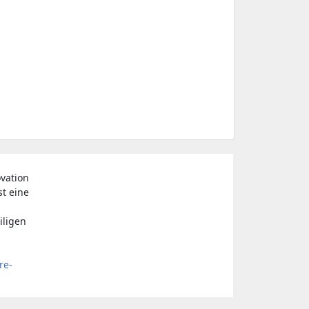
vation
st eine
iligen
re-