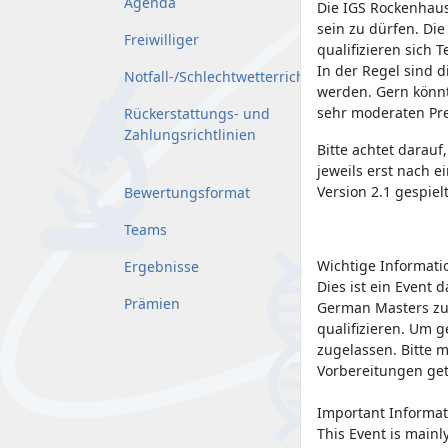
Agenda
Die IGS Rockenhaus
sein zu dürfen. Die
Freiwilliger
qualifizieren sich
In der Regel sind 
Notfall-/Schlechtwetterrichtlinie
werden. Gern könnt
sehr moderaten Pre
Rückerstattungs- und
Zahlungsrichtlinien
Bitte achtet darau
jeweils erst nach e
Version 2.1 gespielt
Bewertungsformat
Teams
Wichtige Informati
Ergebnisse
Dies ist ein Event 
Prämien
German Masters zu 
qualifizieren. Um 
zugelassen. Bitte 
Vorbereitungen ge
Important Informat
This Event is mainl