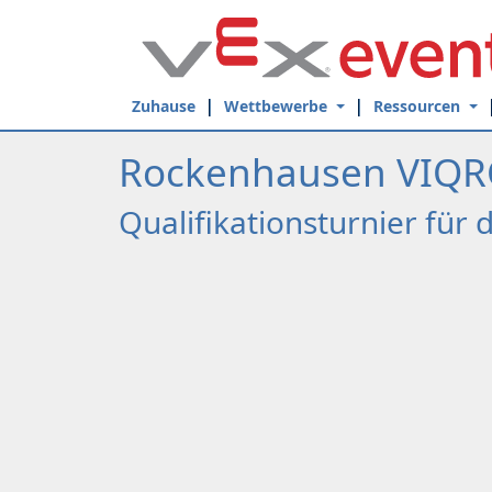
Skip to Main Content
Zuhause
Wettbewerbe
Ressourcen
Rockenhausen VIQRC 
Qualifikationsturnier für