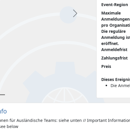
Event-Region
Maximale
Nächste
Anmeldungen
pro Organisat
Die reguläre
Anmeldung is
eröffnet.
Anmeldefrist
Zahlungsfrist
Preis
Dieses Ereigni
Die Anmel
nfo
onen für Ausländische Teams: siehe unten // Important Informatio
 see below