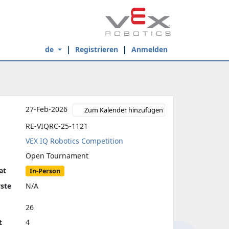
de
Registrieren
Anmelden
27-Feb-2026
Zum Kalender hinzufügen
RE-VIQRC-25-1121
VEX IQ Robotics Competition
Open Tournament
at
In-Person
yste
N/A
26
t
4