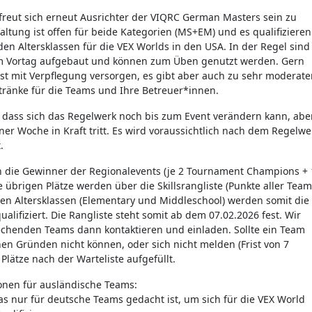
eut sich erneut Ausrichter der VIQRC German Masters sein zu
altung ist offen für beide Kategorien (MS+EM) und es qualifizieren
en Altersklassen für die VEX Worlds in den USA. In der Regel sind
am Vortag aufgebaut und können zum Üben genutzt werden. Gern
bst mit Verpflegung versorgen, es gibt aber auch zu sehr moderat
tränke für die Teams und Ihre Betreuer*innen.
f, dass sich das Regelwerk noch bis zum Event verändern kann, abe
iner Woche in Kraft tritt. Es wird voraussichtlich nach dem Regelwe
.
ich die Gewinner der Regionalevents (je 2 Tournament Champions + 
ie übrigen Plätze werden über die Skillsrangliste (Punkte aller Team
en Altersklassen (Elementary und Middleschool) werden somit die
alifiziert. Die Rangliste steht somit ab dem 07.02.2026 fest. Wir
chenden Teams dann kontaktieren und einladen. Sollte ein Team
hen Gründen nicht können, oder sich nicht melden (Frist von 7
Plätze nach der Warteliste aufgefüllt.
onen für ausländische Teams:
das nur für deutsche Teams gedacht ist, um sich für die VEX World