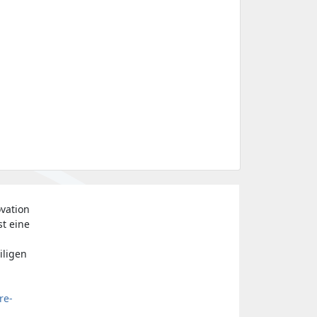
vation
st eine
iligen
re-