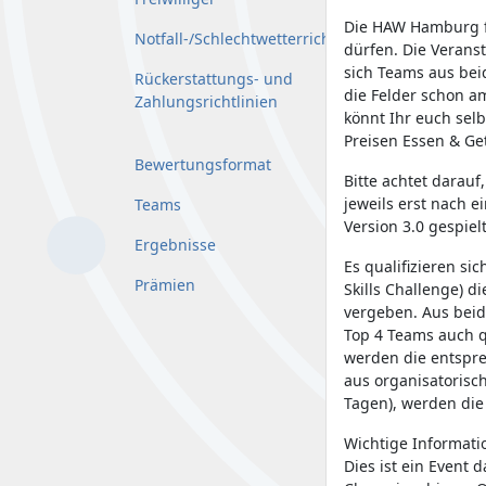
Die HAW Hamburg fr
Notfall-/Schlechtwetterrichtlinie
dürfen. Die Veranst
sich Teams aus beid
Rückerstattungs- und
die Felder schon 
Zahlungsrichtlinien
könnt Ihr euch sel
Preisen Essen & Ge
Bewertungsformat
Bitte achtet darau
jeweils erst nach e
Teams
Version 3.0 gespielt
Ergebnisse
Es qualifizieren s
Prämien
Skills Challenge) d
vergeben. Aus beid
Top 4 Teams auch qu
werden die entspre
aus organisatorisc
Tagen), werden die 
Wichtige Informati
Dies ist ein Event 