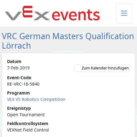
Skip to Main Content
VRC German Masters Qualification
Lörrach
Datum
7-Feb-2019
Zum Kalender hinzufügen
Event-Code
RE-VRC-18-5840
Programm
VEX V5 Robotics Competition
Ereignistyp
Open Tournament
Feldkontrollsystem
VEXNet Field Control