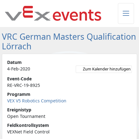
Skip to Main Content
VRC German Masters Qualification
Lörrach
Datum
4-Feb-2020
Zum Kalender hinzufügen
Event-Code
RE-VRC-19-8925
Programm
VEX V5 Robotics Competition
Ereignistyp
Open Tournament
Feldkontrollsystem
VEXNet Field Control