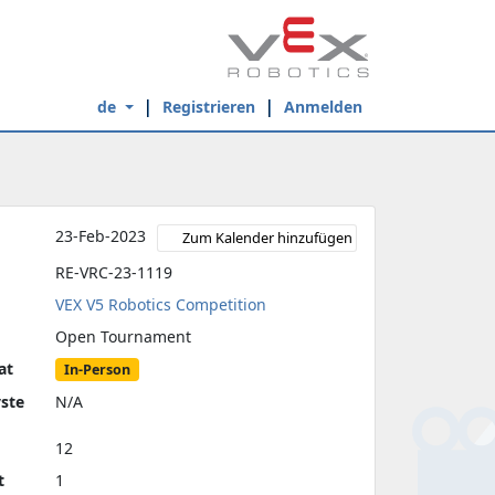
de
Registrieren
Anmelden
23-Feb-2023
Zum Kalender hinzufügen
RE-VRC-23-1119
VEX V5 Robotics Competition
Open Tournament
at
In-Person
yste
N/A
12
t
1